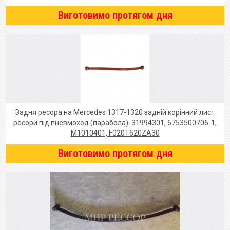
Виготовимо протягом дня
Задня ресора на Mercedes 1317-1320 задній корінний лист
ресори під пневмоход (парабола). 31994301, 6753500706-1,
M1010401, F020T620ZA30
Виготовимо протягом дня