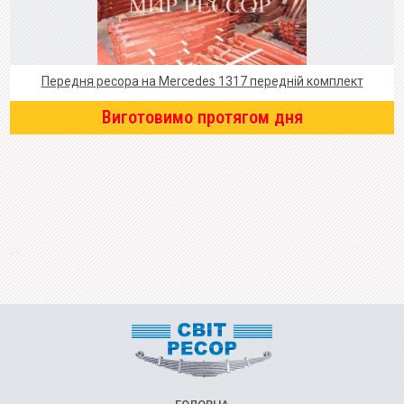
Передня ресора на Mercedes 1317 передній комплект
Виготовимо протягом дня