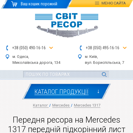
МЕНЮ
САЙТА
Ваш кошик порожній
+
3
8
(
0
5
0
)
4
90
-1
6-1
6
+
3
8
(
05
0
) 4
9
5-
16-1
6
м. Одеса,
м. Київ,
Миколаївська дор
ога
, 134
вул.
Бориспільська, 7
↓
КАТАЛОГ ПРОДУКЦІЇ
Каталог
/
Mercedes
/
Mercedes 1317
Передня ресора на Mercedes
1317 передній підкорінний лист