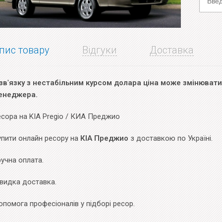
пис товару
Відгуки
Доставка
зв
'
язку з нестабільним курсом долара ціна може змінюватис
енеджера.
есора на KIA Pregio / КИА Преджио
упити онлайн ресору на
КІА Преджио
з доставкою по Україні.
учна оплата.
видка доставка.
помога професіоналів у підборі ресор.