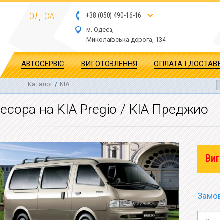
ОДЕСА
+
3
8
(
0
5
0
)
4
90
-1
6-1
6
м. Одеса,
Миколаївська дор
ога
, 134
АВТОСЕРВІС
ВИГОТОВЛЕННЯ
ОПЛАТА І ДОСТАВ
Каталог
/
KIA
есора на KIA Pregio / КІА Преджио
Виг
Замов