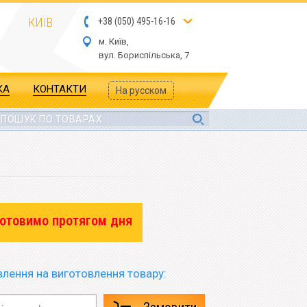
КИЇВ
+
3
8
(
05
0
) 4
9
5-
16-1
6
м. Київ,
вул.
Бориспільська, 7
КА
КОНТАКТИ
На русском
отовимо протягом дня
лення на виготовлення товару: