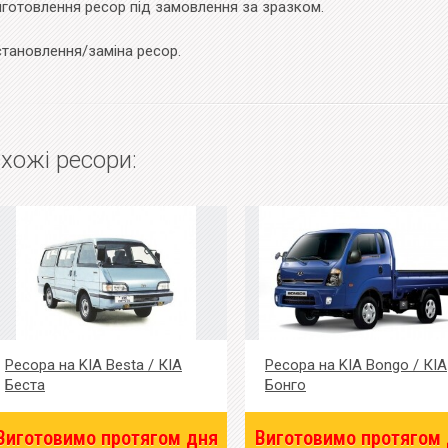
иготовлення ресор під замовлення за зразком.
становлення/заміна ресор.
хожі ресори:
Ресора на KIA Besta / КІА
Ресора на KIA Bongo / КІА
Беста
Бонго
Виготовимо протягом дня
Виготовимо протягом