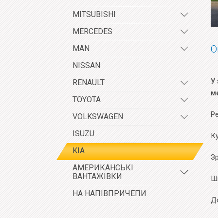
MITSUBISHI
MERCEDES
О
MAN
NISSAN
У 
RENAULT
м
TOYOTA
Р
VOLKSWAGEN
ISUZU
К
KIA
Зр
АМЕРИКАНСЬКІ
ВАНТАЖІВКИ
Ш
НА НАПІВПРИЧЕПИ
До