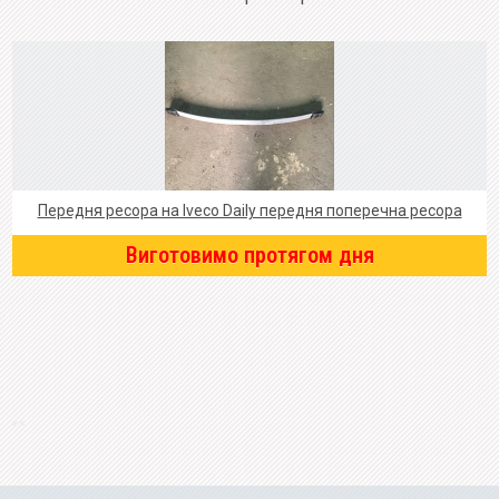
Передня ресора на Iveco Daily передня поперечна ресора
Виготовимо протягом дня