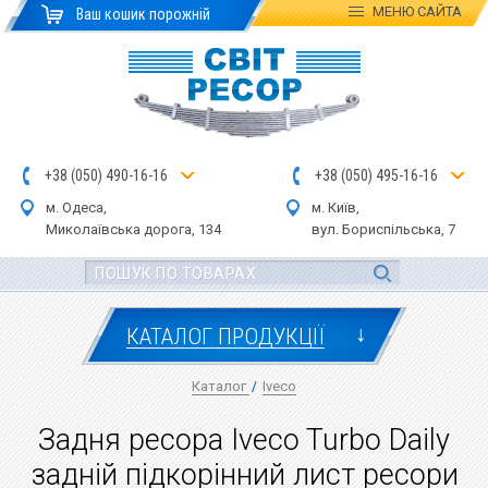
МЕНЮ
САЙТА
Ваш кошик порожній
+
3
8
(
0
5
0
)
4
90
-1
6-1
6
+
3
8
(
05
0
) 4
9
5-
16-1
6
м. Одеса,
м. Київ,
Миколаївська дор
ога
, 134
вул.
Бориспільська, 7
↓
КАТАЛОГ ПРОДУКЦІЇ
Каталог
/
Iveco
Задня ресора Iveco Turbo Daily
задній підкорінний лист ресори