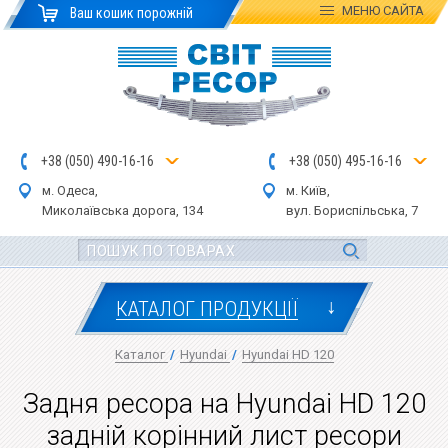
МЕНЮ
САЙТА
Ваш кошик порожній
+
3
8
(
0
5
0
)
4
90
-1
6-1
6
+
3
8
(
05
0
) 4
9
5-
16-1
6
м. Одеса,
м. Київ,
Миколаївська дор
ога
, 134
вул.
Бориспільська, 7
↓
КАТАЛОГ ПРОДУКЦІЇ
Каталог
/
Hyundai
/
Hyundai HD 120
Задня ресора на Hyundai HD 120
задній корінний лист ресори