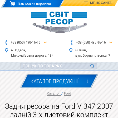
МЕНЮ
САЙТА
Ваш кошик порожній
+
3
8
(
0
5
0
)
4
90
-1
6-1
6
+
3
8
(
05
0
) 4
9
5-
16-1
6
м. Одеса,
м. Київ,
Миколаївська дор
ога
, 134
вул.
Бориспільська, 7
↓
КАТАЛОГ ПРОДУКЦІЇ
Каталог
/
Ford
Задня ресора на Ford V 347 2007
задній 3-х листовий комплект