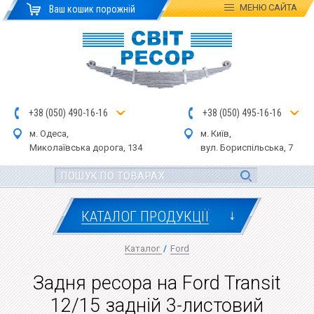
МЕНЮ
САЙТА
Ваш кошик порожній
+
3
8
(
0
5
0
)
4
90
-1
6-1
6
+
3
8
(
05
0
) 4
9
5-
16-1
6
м. Одеса,
м. Київ,
Миколаївська дор
ога
, 134
вул.
Бориспільська, 7
↓
КАТАЛОГ ПРОДУКЦІЇ
Каталог
/
Ford
Задня ресора на Ford Transit
12/15 задній 3-листовий