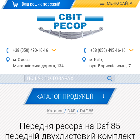
МЕНЮ
САЙТА
Ваш кошик порожній
+
3
8
(
0
5
0
)
4
90
-1
6-1
6
+
3
8
(
05
0
) 4
9
5-
16-1
6
м. Одеса,
м. Київ,
Миколаївська дор
ога
, 134
вул.
Бориспільська, 7
↓
КАТАЛОГ ПРОДУКЦІЇ
Каталог
/
DAF
/
DAF 85
Передня ресора на Daf 85
передній двухлистовий комплект