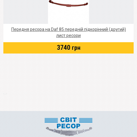
Передня ресора на Daf 85 передній підкорінний (другий)
лист ресори
3740
грн