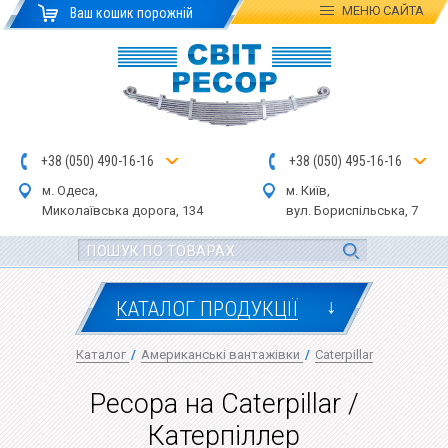
МЕНЮ
САЙТА
Ваш кошик порожній
+
3
8
(
0
5
0
)
4
90
-1
6-1
6
+
3
8
(
05
0
) 4
9
5-
16-1
6
м. Одеса,
м. Київ,
Миколаївська дор
ога
, 134
вул.
Бориспільська, 7
↓
КАТАЛОГ ПРОДУКЦІЇ
Каталог
/
Американські вантажівки
/
Caterpillar
Ресора на Caterpillar /
Катерпіллер