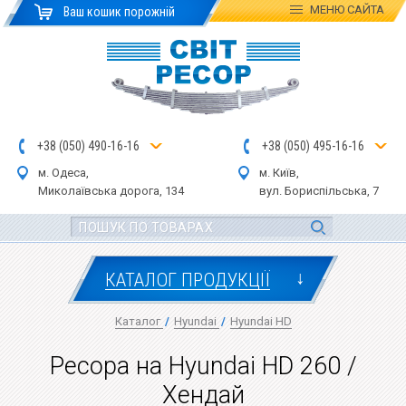
МЕНЮ
САЙТА
Ваш кошик порожній
+
3
8
(
0
5
0
)
4
90
-1
6-1
6
+
3
8
(
05
0
) 4
9
5-
16-1
6
м. Одеса,
м. Київ,
Миколаївська дор
ога
, 134
вул.
Бориспільська, 7
↓
КАТАЛОГ ПРОДУКЦІЇ
Каталог
/
Hyundai
/
Hyundai HD
Ресора на Hyundai HD 260 /
Хендай