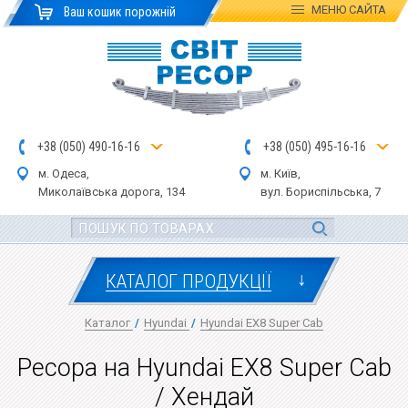
МЕНЮ
САЙТА
Ваш кошик порожній
+
3
8
(
0
5
0
)
4
90
-1
6-1
6
+
3
8
(
05
0
) 4
9
5-
16-1
6
м. Одеса,
м. Київ,
Миколаївська дор
ога
, 134
вул.
Бориспільська, 7
↓
КАТАЛОГ ПРОДУКЦІЇ
Каталог
/
Hyundai
/
Hyundai EX8 Super Cab
Ресора на Hyundai EX8 Super Cab
/ Хендай