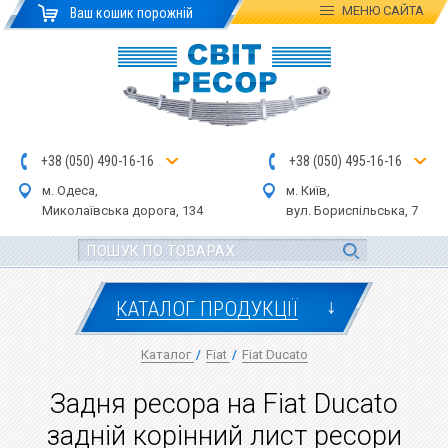
МЕНЮ
САЙТА
Ваш кошик порожній
+
3
8
(
0
5
0
)
4
90
-1
6-1
6
+
3
8
(
05
0
) 4
9
5-
16-1
6
м. Одеса,
м. Київ,
Миколаївська дор
ога
, 134
вул.
Бориспільська, 7
↓
КАТАЛОГ ПРОДУКЦІЇ
Каталог
/
Fiat
/
Fiat Ducato
Задня ресора на Fiat Ducato
задній корінний лист ресори