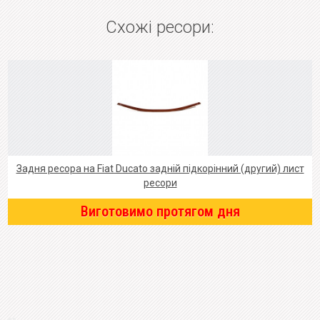
Схожі ресори:
Задня ресора на Fiat Ducato задній підкорінний (другий) лист
ресори
Виготовимо протягом дня