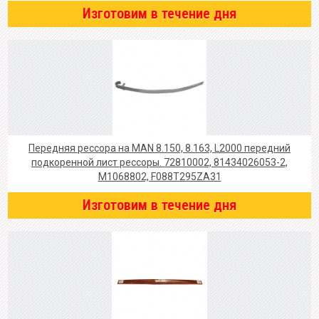
Изготовим в течение дня
Передняя рессора на MAN 8.150, 8.163, L2000 передний
подкоренной лист рессоры. 72810002, 81434026053-2,
M1068802, F088T295ZA31
Изготовим в течение дня