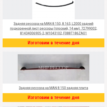
Задняя рессора на MAN 8.150, 8.163, L2000 задний
подкоренной лист рессоры (плоский, 14 мм). 72799002,
81434006905-2, M1043102, F088T186ZA01
Изготовим в течение дня
Задняя рессора на MAN 8.150 задняя плита
Изготовим в течение дня