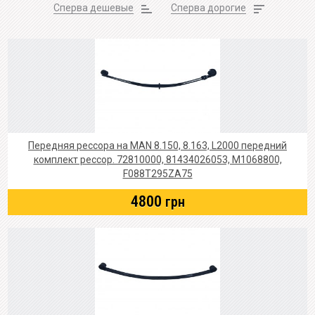
Сперва дешевые
Сперва дорогие
Передняя рессора на MAN 8.150, 8.163, L2000 передний
комплект рессор. 72810000, 81434026053, M1068800,
F088T295ZA75
4800
грн