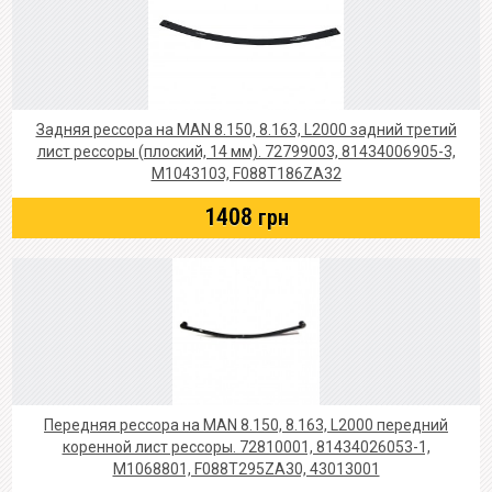
Задняя рессора на MAN 8.150, 8.163, L2000 задний третий
лист рессоры (плоский, 14 мм). 72799003, 81434006905-3,
M1043103, F088T186ZA32
1408
грн
Передняя рессора на MAN 8.150, 8.163, L2000 передний
коренной лист рессоры. 72810001, 81434026053-1,
M1068801, F088T295ZA30, 43013001