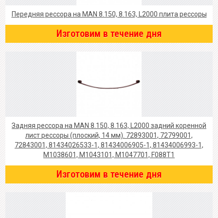
Передняя рессора на MAN 8.150, 8.163, L2000 плита рессоры
Изготовим в течение дня
Задняя рессора на MAN 8.150, 8.163, L2000 задний коренной
лист рессоры (плоский, 14 мм). 72893001, 72799001,
72843001, 81434026533-1, 81434006905-1, 81434006993-1,
M1038601, M1043101, M1047701, F088T1
Изготовим в течение дня