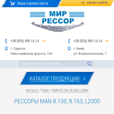
МЕНЮ
САЙТА
Ваша корзина пуста
+
3
8
(
0
5
0
)
4
90
-1
6-1
6
+
3
8
(
05
0
) 4
9
5-
16-1
6
г. Одесса,
г. Киев,
Николаевская дор
ога
, 134
ул.
Бориспольская, 7
↓
КАТАЛОГ ПРОДУКЦИИ
Каталог
/
Man
/
MAN 8.150, 8.163, L2000
РЕССОРЫ MAN 8.150, 8.163, L2000