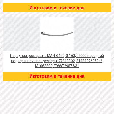
Изготовим в течение дня
Передняя рессора на MAN 8.150, 8.163, L2000 передний
подкоренной лист рессоры. 72810002, 81434026053-2,
M1068802, F088T295ZA31
Изготовим в течение дня