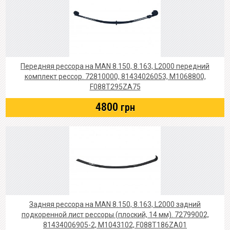
Передняя рессора на MAN 8.150, 8.163, L2000 передний
комплект рессор. 72810000, 81434026053, M1068800,
F088T295ZA75
4800
грн
Задняя рессора на MAN 8.150, 8.163, L2000 задний
подкоренной лист рессоры (плоский, 14 мм). 72799002,
81434006905-2, M1043102, F088T186ZA01