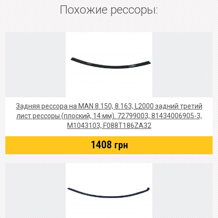
Похожие рессоры:
Задняя рессора на MAN 8.150, 8.163, L2000 задний третий
лист рессоры (плоский, 14 мм). 72799003, 81434006905-3,
M1043103, F088T186ZA32
1408
грн