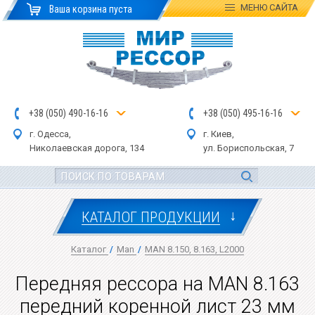
МЕНЮ
САЙТА
Ваша корзина пуста
+
3
8
(
0
5
0
)
4
90
-1
6-1
6
+
3
8
(
05
0
) 4
9
5-
16-1
6
г. Одесса,
г. Киев,
Николаевская дор
ога
, 134
ул.
Бориспольская, 7
↓
КАТАЛОГ ПРОДУКЦИИ
Каталог
/
Man
/
MAN 8.150, 8.163, L2000
Передняя рессора на MAN 8.163
передний коренной лист 23 мм