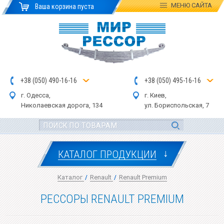
МЕНЮ
САЙТА
Ваша корзина пуста
+
3
8
(
0
5
0
)
4
90
-1
6-1
6
+
3
8
(
05
0
) 4
9
5-
16-1
6
г. Одесса,
г. Киев,
Николаевская дор
ога
, 134
ул.
Бориспольская, 7
↓
КАТАЛОГ ПРОДУКЦИИ
Каталог
/
Renault
/
Renault Premium
РЕССОРЫ RENAULT PREMIUM