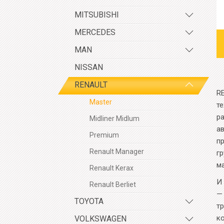
MITSUBISHI
MERCEDES
MAN
NISSAN
RENAULT
R
Master
т
р
Midliner Midlum
а
Premium
п
Renault Manager
г
м
Renault Kerax
И
Renault Berliet
—
TOYOTA
т
к
VOLKSWAGEN