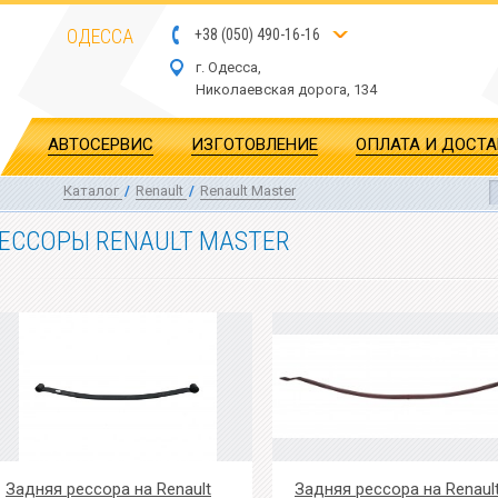
ОДЕССА
+
3
8
(
0
5
0
)
4
90
-1
6-1
6
г. Одесса,
Николаевская дор
ога
, 134
АВТОСЕРВИС
ИЗГОТОВЛЕНИЕ
ОПЛАТА И ДОСТ
Каталог
/
Renault
/
Renault Master
ЕССОРЫ RENAULT MASTER
Задняя рессора на Renault
Задняя рессора на Renaul