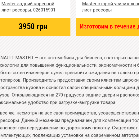
Master задний коренной
Master второй усилитель
лист рессоры. 026015901
лист рессоры
3950
грн
Изготовим в течение 
ENAULT MASTER — это автомобили для бизнеса, в которых наш
ехнологии для повышения функциональности, экономичности и б
аботы сотен инженеров сумел превзойти ожидания не только пр
втопарков. Производитель предоставил своим клиентам широки
ространства кузова и оснастил салон специальными кольцами
рузов. Открывающиеся на 270 градусов задние двери и распол
аксимальное удобство при загрузке-выгрузке товара.
 все же, несмотря на все свои преимущества, усовершенствова
 рессоры. Данный механизм предназначен для компенсации тол
ранспорт при передвижении по дорожному полотну. Существует
омплектующих, подлежащих установке на современном автотран