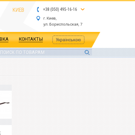
КИЕВ
+
3
8
(
05
0
) 4
9
5-
16-1
6
г. Киев,
ул.
Бориспольская, 7
АВКА
КОНТАКТЫ
Українською
t