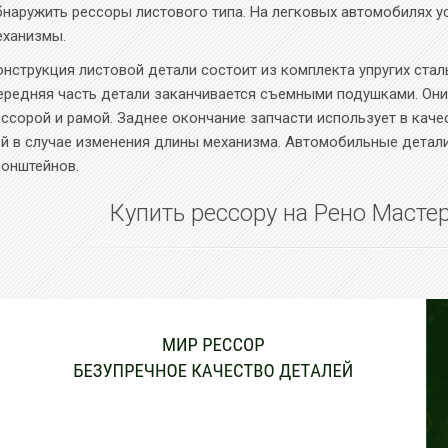
бнаружить рессоры листового типа. На легковых автомобилях 
еханизмы.
онструкция листовой детали состоит из комплекта упругих ста
ередняя часть детали заканчивается съемными подушками. Он
ессорой и рамой. Заднее окончание запчасти использует в кач
ей в случае изменения длины механизма. Автомобильные детал
ронштейнов.
Купить рессору на Рено Мастер