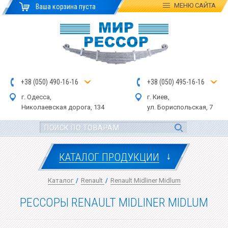
МЕНЮ
САЙТА
Ваша корзина пуста
+
3
8
(
0
5
0
)
4
90
-1
6-1
6
+
3
8
(
05
0
) 4
9
5-
16-1
6
г. Одесса,
г. Киев,
Николаевская дор
ога
, 134
ул.
Бориспольская, 7
↓
КАТАЛОГ ПРОДУКЦИИ
Каталог
/
Renault
/
Renault Midliner Midlum
РЕССОРЫ RENAULT MIDLINER MIDLUM