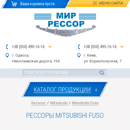
МЕНЮ
САЙТА
Ваша корзина пуста
+
3
8
(
0
5
0
)
4
90
-1
6-1
6
+
3
8
(
05
0
) 4
9
5-
16-1
6
г. Одесса,
г. Киев,
Николаевская дор
ога
, 134
ул.
Бориспольская, 7
↓
КАТАЛОГ ПРОДУКЦИИ
Каталог
/
Mitsubishi
/
Mitsubishi Fuso
РЕССОРЫ MITSUBISHI FUSO