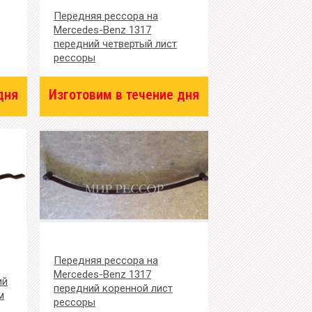
Передняя рессора на
Mercedes-Benz 1317
передний четвертый лист
рессоры
дня
Изготовим в течение дня
Передняя рессора на
Mercedes-Benz 1317
ий
передний коренной лист
м
рессоры