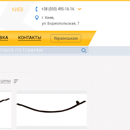
КИЕВ
+
3
8
(
05
0
) 4
9
5-
16-1
6
г. Киев,
ул.
Бориспольская, 7
АВКА
КОНТАКТЫ
Українською
 цены