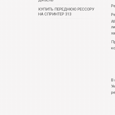
ДИЗЕЛЬ
Р
КУПИТЬ ПЕРЕДНЮЮ РЕССОРУ
НА СПРИНТЕР 313
Р
д
л
х
П
к
В
У
р