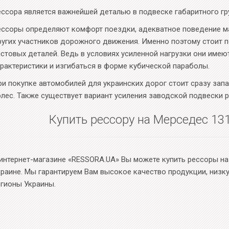
ессора является важнейшей деталью в подвеске габаритного гр
ессоры определяют комфорт поездки, адекватное поведение ма
ругих участников дорожного движения. Именно поэтому стоит 
истовых деталей. Ведь в условиях усиленной нагрузки они имею
арактеристики и изгибаться в форме кубической параболы.
ри покупке автомобилей для украинских дорог стоит сразу зап
олес. Также существует вариант усиления заводской подвески 
Купить рессору на Мерседес 13
 интернет-магазине «RESSORA.UA» Вы можете купить рессоры на
краине. Мы гарантируем Вам высокое качество продукции, низк
егионы Украины.