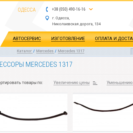
ОДЕССА
+
3
8
(
0
5
0
)
4
90
-1
6-1
6
г. Одесса,
Николаевская дор
ога
, 134
АВТОСЕРВИС
ИЗГОТОВЛЕНИЕ
ОПЛАТА И ДОСТ
Каталог
/
Mercedes
/
Mercedes 1317
ЕССОРЫ MERCEDES 1317
ртировать товары по:
Увеличению цены
Уменьшению