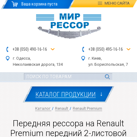
МЕНЮ
САЙТА
Ваша корзина пуста
+
3
8
(
0
5
0
)
4
90
-1
6-1
6
+
3
8
(
05
0
) 4
9
5-
16-1
6
г. Одесса,
г. Киев,
Николаевская дор
ога
, 134
ул.
Бориспольская, 7
↓
КАТАЛОГ ПРОДУКЦИИ
Каталог
/
Renault
/
Renault Premium
Передняя рессора на Renault
Premium передний 2-листовой