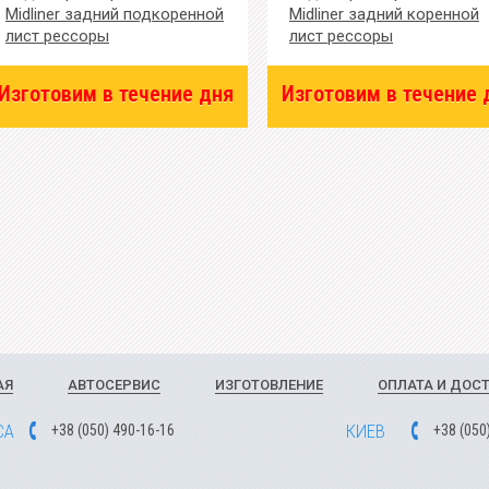
Midliner задний подкоренной
Midliner задний коренной
лист рессоры
лист рессоры
Изготовим в течение дня
Изготовим в течение 
АЯ
АВТОСЕРВИС
ИЗГОТОВЛЕНИЕ
ОПЛАТА И ДОС
СА
КИЕВ
+
3
8
(
0
5
0
)
49
0-1
6-1
6
+
3
8
(
0
5
0