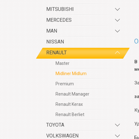
MITSUBISHI
MERCEDES
MAN
О
NISSAN
RENAULT
В
Master
м
Midliner Midlum
За
Premium
Renault Manager
з
Renault Kerax
К
Renault Berliet
У
TOYOTA
VOLKSWAGEN
Б