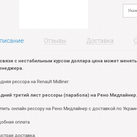
писание
Отзывы
Доставка
 связи с нестабильным курсом доллара цена может менятьс
енеджера.
дняя рессора на Renault Midliner:
адний третий лист рессоры (парабола) на Рено Мидлайнер
упить онлайн рессору на Рено Мидлайнер с доставкой по Украин
добная оплата.
ыстрая доставка.