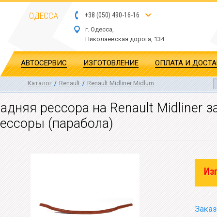
ОДЕССА
+
3
8
(
0
5
0
)
4
90
-1
6-1
6
г. Одесса,
Николаевская дор
ога
, 134
АВТОСЕРВИС
ИЗГОТОВЛЕНИЕ
ОПЛАТА И ДОСТ
Каталог
/
Renault
/
Renault Midliner Midlum
адняя рессора на Renault Midliner 
ессоры (парабола)
Из
Заказ