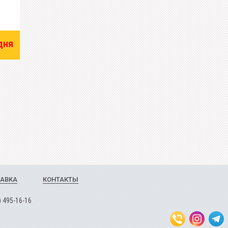
дня
ТАВКА
КОНТАКТЫ
)
4
9
5-1
6-1
6