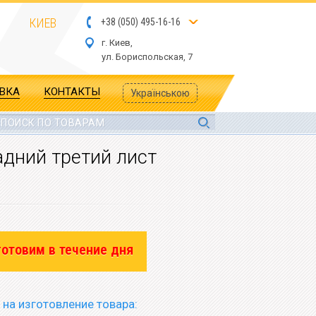
КИЕВ
+
3
8
(
05
0
) 4
9
5-
16-1
6
г. Киев,
ул.
Бориспольская, 7
АВКА
КОНТАКТЫ
Українською
задний третий лист
готовим в течение дня
 на изготовление товара: