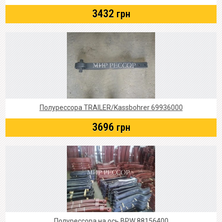
3432
грн
Полурессора TRAILER/Kassbohrer 69936000
3696
грн
Полурессора на ось BPW 88156400