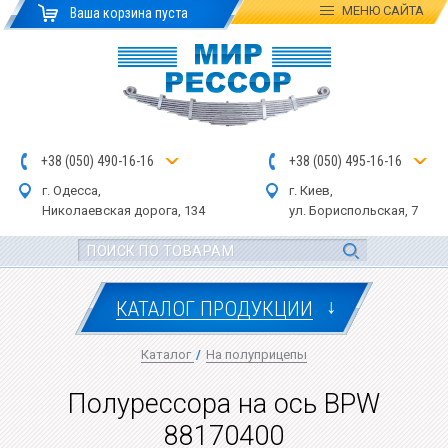
МЕНЮ
САЙТА
Ваша корзина пуста
+
3
8
(
0
5
0
)
4
90
-1
6-1
6
+
3
8
(
05
0
) 4
9
5-
16-1
6
г. Одесса,
г. Киев,
Николаевская дор
ога
, 134
ул.
Бориспольская, 7
↓
КАТАЛОГ ПРОДУКЦИИ
Каталог
/
На полуприцепы
Полурессора на ось BPW
88170400