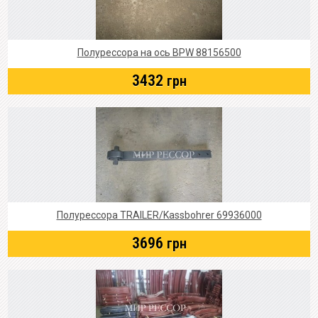
Полурессора на ось BPW 88156500
3432
грн
Полурессора TRAILER/Kassbohrer 69936000
3696
грн