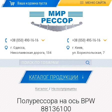
МЕНЮ
САЙТА
Ваша корзина пуста
+
3
8
(
0
5
0
)
4
90
-1
6-1
6
+
3
8
(
05
0
) 4
9
5-
16-1
6
г. Одесса,
г. Киев,
Николаевская дор
ога
, 134
ул.
Бориспольская, 7
↓
КАТАЛОГ ПРОДУКЦИИ
Каталог
/
На полуприцепы
Полурессора на ось BPW
88136100