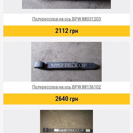
Полурессора на ось BPW 88031203
2112
грн
Полурессора на ось BPW 88136102
2640
грн