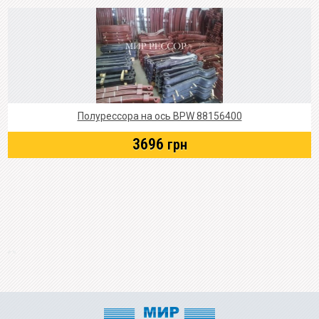
Полурессора на ось BPW 88156400
3696
грн