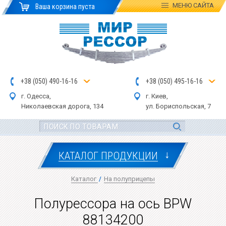
МЕНЮ
САЙТА
Ваша корзина пуста
+
3
8
(
0
5
0
)
4
90
-1
6-1
6
+
3
8
(
05
0
) 4
9
5-
16-1
6
г. Одесса,
г. Киев,
Николаевская дор
ога
, 134
ул.
Бориспольская, 7
↓
КАТАЛОГ ПРОДУКЦИИ
Каталог
/
На полуприцепы
Полурессора на ось BPW
88134200