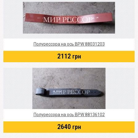
Полурессора на ось BPW 88031203
2112
грн
Полурессора на ось BPW 88136102
2640
грн