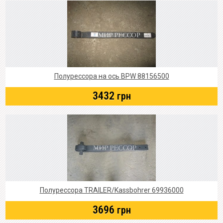
Полурессора на ось BPW 88156500
3432
грн
Полурессора TRAILER/Kassbohrer 69936000
3696
грн