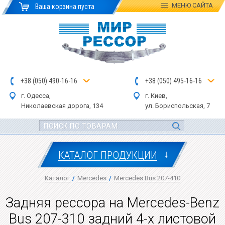
МЕНЮ
САЙТА
Ваша корзина пуста
+
3
8
(
0
5
0
)
4
90
-1
6-1
6
+
3
8
(
05
0
) 4
9
5-
16-1
6
г. Одесса,
г. Киев,
Николаевская дор
ога
, 134
ул.
Бориспольская, 7
↓
КАТАЛОГ ПРОДУКЦИИ
Каталог
/
Mercedes
/
Mercedes Bus 207-410
Задняя рессора на Mercedes-Benz
Bus 207-310 задний 4-х листовой