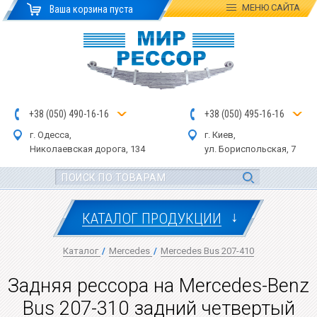
МЕНЮ
САЙТА
Ваша корзина пуста
+
3
8
(
0
5
0
)
4
90
-1
6-1
6
+
3
8
(
05
0
) 4
9
5-
16-1
6
г. Одесса,
г. Киев,
Николаевская дор
ога
, 134
ул.
Бориспольская, 7
↓
КАТАЛОГ ПРОДУКЦИИ
Каталог
/
Mercedes
/
Mercedes Bus 207-410
Задняя рессора на Mercedes-Benz
Bus 207-310 задний четвертый