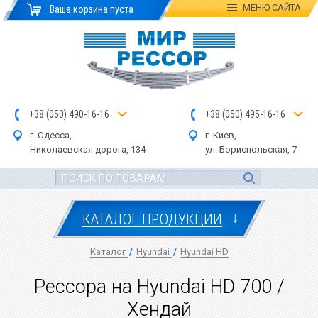
МЕНЮ
САЙТА
Ваша корзина пуста
+
3
8
(
0
5
0
)
4
90
-1
6-1
6
+
3
8
(
05
0
) 4
9
5-
16-1
6
г. Одесса,
г. Киев,
Николаевская дор
ога
, 134
ул.
Бориспольская, 7
↓
КАТАЛОГ ПРОДУКЦИИ
Каталог
/
Hyundai
/
Hyundai HD
Рессора на Hyundai HD 700 /
Хендай