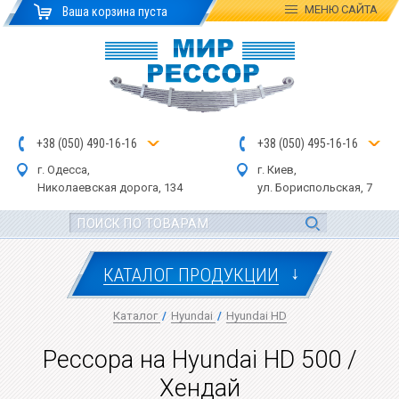
МЕНЮ
САЙТА
Ваша корзина пуста
+
3
8
(
0
5
0
)
4
90
-1
6-1
6
+
3
8
(
05
0
) 4
9
5-
16-1
6
г. Одесса,
г. Киев,
Николаевская дор
ога
, 134
ул.
Бориспольская, 7
↓
КАТАЛОГ ПРОДУКЦИИ
Каталог
/
Hyundai
/
Hyundai HD
Рессора на Hyundai HD 500 /
Хендай