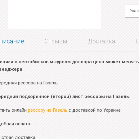
писание
Отзывы
Доставка
 связи с нестабильным курсом доллара цена может менятьс
енеджера.
ередняя рессора на Газель:
ередний подкоренной (второй) лист рессоры на Газель.
упить онлайн
рессору на Газель
с доставкой по Украине.
добная оплата.
ыстрая доставка.