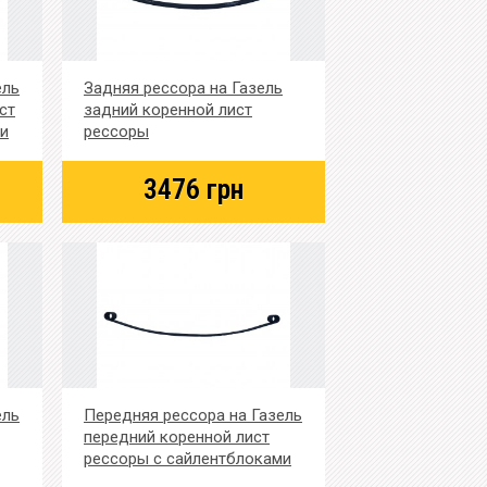
ель
Задняя рессора на Газель
ст
задний коренной лист
ми
рессоры
3476
грн
ель
Передняя рессора на Газель
передний коренной лист
рессоры с сайлентблоками