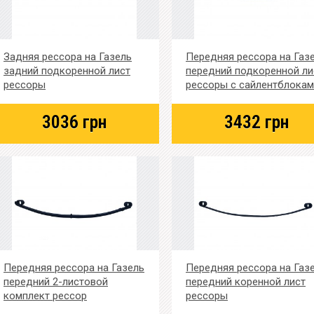
Задняя рессора на Газель
Передняя рессора на Газ
задний подкоренной лист
передний подкоренной ли
рессоры
рессоры с сайлентблока
3036
грн
3432
грн
Передняя рессора на Газель
Передняя рессора на Газ
передний 2-листовой
передний коренной лист
комплект рессор
рессоры