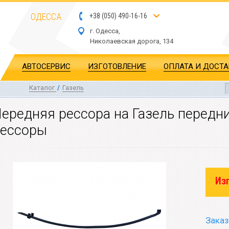
ОДЕССА
+
3
8
(
0
5
0
)
4
90
-1
6-1
6
г. Одесса,
Николаевская дор
ога
, 134
АВТОСЕРВИС
ИЗГОТОВЛЕНИЕ
ОПЛАТА И ДОСТ
Каталог
/
Газель
ередняя рессора на Газель передн
рессоры
Из
Заказ