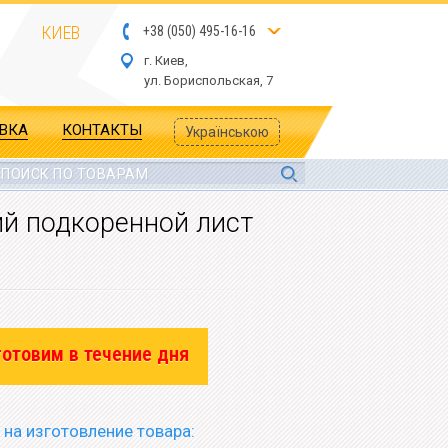
КИЕВ
+
3
8
(
05
0
) 4
9
5-
16-1
6
г. Киев,
ул.
Бориспольская, 7
АВКА
КОНТАКТЫ
Українською
ий подкоренной лист
готовим в течение дня
 на изготовление товара: