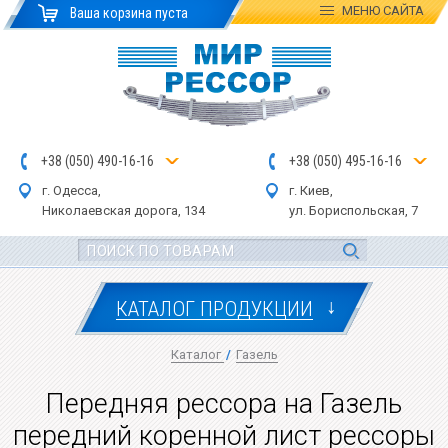
МЕНЮ
САЙТА
Ваша корзина пуста
+
3
8
(
0
5
0
)
4
90
-1
6-1
6
+
3
8
(
05
0
) 4
9
5-
16-1
6
г. Одесса,
г. Киев,
Николаевская дор
ога
, 134
ул.
Бориспольская, 7
↓
КАТАЛОГ ПРОДУКЦИИ
Каталог
/
Газель
Передняя рессора на Газель
передний коренной лист рессоры