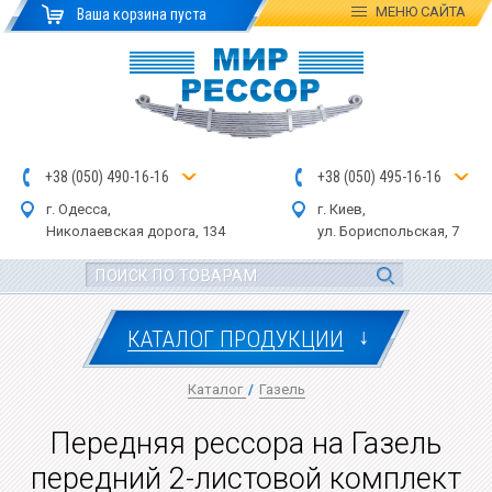
МЕНЮ
САЙТА
Ваша корзина пуста
+
3
8
(
0
5
0
)
4
90
-1
6-1
6
+
3
8
(
05
0
) 4
9
5-
16-1
6
г. Одесса,
г. Киев,
Николаевская дор
ога
, 134
ул.
Бориспольская, 7
↓
КАТАЛОГ ПРОДУКЦИИ
Каталог
/
Газель
Передняя рессора на Газель
передний 2-листовой комплект