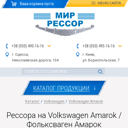
МЕНЮ
САЙТА
Ваша корзина пуста
+
3
8
(
0
5
0
)
4
90
-1
6-1
6
+
3
8
(
05
0
) 4
9
5-
16-1
6
г. Одесса,
г. Киев,
Николаевская дор
ога
, 134
ул.
Бориспольская, 7
↓
КАТАЛОГ ПРОДУКЦИИ
Каталог
/
Volkswagen
/
Volkswagen Amarok
Рессора на Volkswagen Amarok /
Фольксваген Амарок