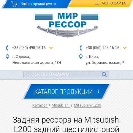
МЕНЮ
САЙТА
Ваша корзина пуста
+
3
8
(
0
5
0
)
4
90
-1
6-1
6
+
3
8
(
05
0
) 4
9
5-
16-1
6
г. Одесса,
г. Киев,
Николаевская дор
ога
, 134
ул.
Бориспольская, 7
↓
КАТАЛОГ ПРОДУКЦИИ
Каталог
/
Mitsubishi
/
Mitsubishi L200
Задняя рессора на Mitsubishi
L200 задний шестилистовой