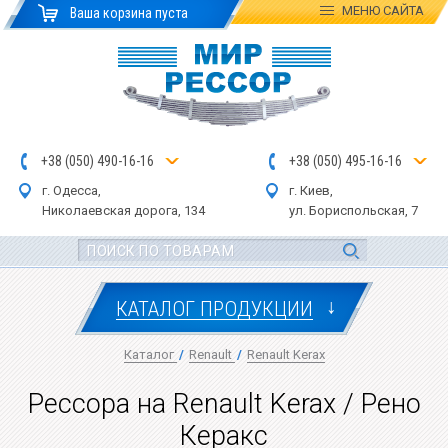
МЕНЮ
САЙТА
Ваша корзина пуста
+
3
8
(
0
5
0
)
4
90
-1
6-1
6
+
3
8
(
05
0
) 4
9
5-
16-1
6
г. Одесса,
г. Киев,
Николаевская дор
ога
, 134
ул.
Бориспольская, 7
↓
КАТАЛОГ ПРОДУКЦИИ
Каталог
/
Renault
/
Renault Kerax
Рессора на Renault Kerax / Рено
Керакс