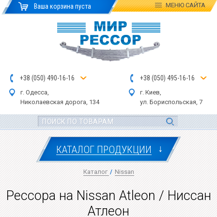
МЕНЮ
САЙТА
Ваша корзина пуста
+
3
8
(
0
5
0
)
4
90
-1
6-1
6
+
3
8
(
05
0
) 4
9
5-
16-1
6
г. Одесса,
г. Киев,
Николаевская дор
ога
, 134
ул.
Бориспольская, 7
↓
КАТАЛОГ ПРОДУКЦИИ
Каталог
/
Nissan
Рессора на Nissan Atleon / Ниссан
Атлеон