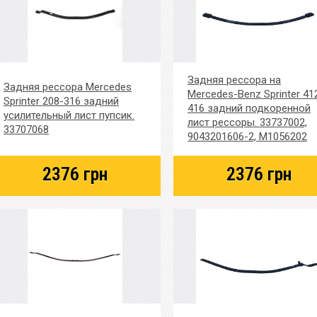
Задняя рессора на
Задняя рессора Mercedes
Mercedes-Benz Sprinter 41
Sprinter 208-316 задний
416 задний подкоренной
усилительный лист пупсик.
лист рессоры. 33737002,
33707068
9043201606-2, M1056202
2376
грн
2376
грн