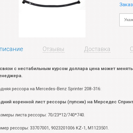
Заказ
писание
Отзывы
Доставка
 связи с нестабильным курсом доллара цена может менятьс
енеджера.
дняя рессора на Mercedes-Benz Sprinter 208-316:
адний коренной лист рессоры (пупсик) на Мерседес Спринт
азмеры листа рессоры: 70/23*12/740*740.
мер рессоры: 33707001, 9023201006 KZ-1, M1123501.