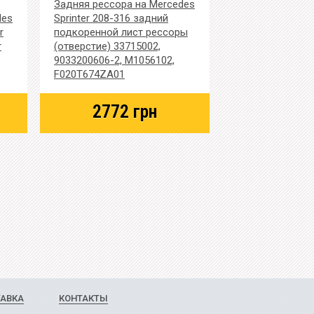
Задняя рессора на Mercedes
des
Sprinter 208-316 задний
r
подкоренной лист рессоры
т
(отверстие) 33715002,
9033200606-2, M1056102,
F020T674ZA01
2772
грн
ТАВКА
КОНТАКТЫ