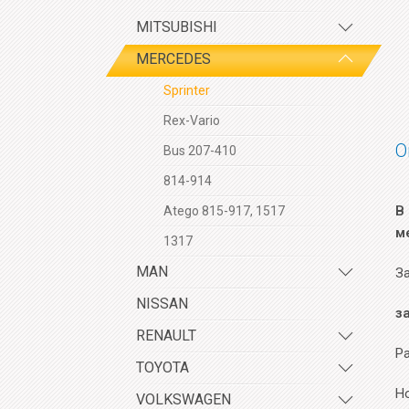
MITSUBISHI
MERCEDES
Sprinter
Rex-Vario
О
Bus 207-410
814-914
В
Atego 815-917, 1517
м
1317
MAN
За
NISSAN
з
RENAULT
Р
TOYOTA
Но
VOLKSWAGEN