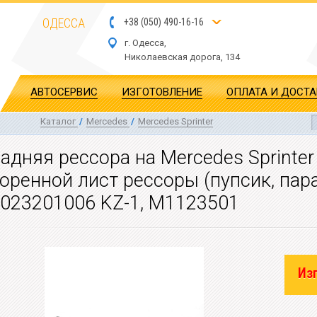
ОДЕССА
+
3
8
(
0
5
0
)
4
90
-1
6-1
6
г. Одесса,
Николаевская дор
ога
, 134
АВТОСЕРВИС
ИЗГОТОВЛЕНИЕ
ОПЛАТА И ДОСТ
Каталог
/
Mercedes
/
Mercedes Sprinter
адняя рессора на Mercedes Sprinter
оренной лист рессоры (пупсик, пар
023201006 KZ-1, M1123501
Из