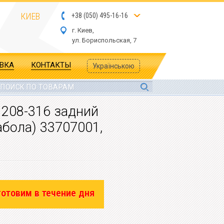
КИЕВ
+
3
8
(
05
0
) 4
9
5-
16-1
6
г. Киев,
ул.
Бориспольская, 7
АВКА
КОНТАКТЫ
Українською
 208-316 задний
абола) 33707001,
готовим в течение дня