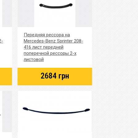
Передняя рессора на
2-
Mercedes-Benz Sprinter 208-
416 лист передней
поперечной рессоры 2-х
листовой
2684
грн