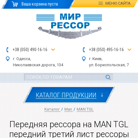
МЕНЮ
САЙТА
Ваша корзина пуста
+
3
8
(
0
5
0
)
4
90
-1
6-1
6
+
3
8
(
05
0
) 4
9
5-
16-1
6
г. Одесса,
г. Киев,
Николаевская дор
ога
, 134
ул.
Бориспольская, 7
↓
КАТАЛОГ ПРОДУКЦИИ
Каталог
/
Man
/
MAN TGL
Передняя рессора на MAN TGL
передний третий лист рессоры