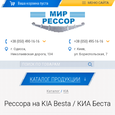
МЕНЮ
САЙТА
Ваша корзина пуста
+
3
8
(
0
5
0
)
4
90
-1
6-1
6
+
3
8
(
05
0
) 4
9
5-
16-1
6
г. Одесса,
г. Киев,
Николаевская дор
ога
, 134
ул.
Бориспольская, 7
↓
КАТАЛОГ ПРОДУКЦИИ
Каталог
/
KIA
Рессора на KIA Besta / КИА Беста