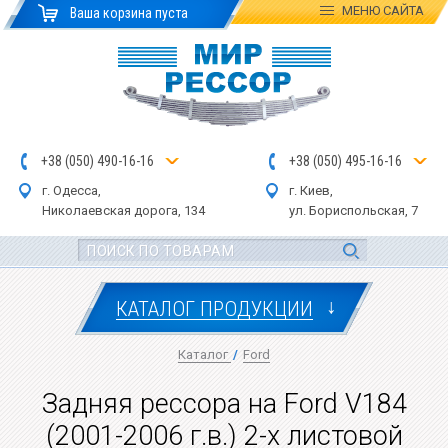
МЕНЮ
САЙТА
Ваша корзина пуста
+
3
8
(
0
5
0
)
4
90
-1
6-1
6
+
3
8
(
05
0
) 4
9
5-
16-1
6
г. Одесса,
г. Киев,
Николаевская дор
ога
, 134
ул.
Бориспольская, 7
↓
КАТАЛОГ ПРОДУКЦИИ
Каталог
/
Ford
Задняя рессора на Ford V184
(2001-2006 г.в.) 2-х листовой