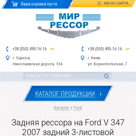
МЕНЮ
САЙТА
Ваша корзина пуста
+
3
8
(
0
5
0
)
4
90
-1
6-1
6
+
3
8
(
05
0
) 4
9
5-
16-1
6
г. Одесса,
г. Киев,
Николаевская дор
ога
, 134
ул.
Бориспольская, 7
↓
КАТАЛОГ ПРОДУКЦИИ
Каталог
/
Ford
Задняя рессора на Ford V 347
2007 задний 3-листовой