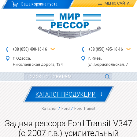
МЕНЮ
САЙТА
Ваша корзина пуста
+
3
8
(
0
5
0
)
4
90
-1
6-1
6
+
3
8
(
05
0
) 4
9
5-
16-1
6
г. Одесса,
г. Киев,
Николаевская дор
ога
, 134
ул.
Бориспольская, 7
↓
КАТАЛОГ ПРОДУКЦИИ
Каталог
/
Ford
/
Ford Transit
Задняя рессора Ford Transit V347
(с 2007 г.в.) усилительный