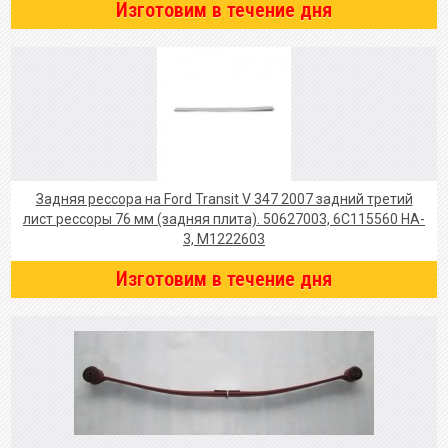
Изготовим в течение дня
Задняя рессора на Ford Transit V 347 2007 задний третий
лист рессоры 76 мм (задняя плита). 50627003, 6C115560 HA-
3, M1222603
Изготовим в течение дня