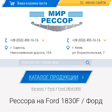
МЕНЮ
САЙТА
Ваша корзина пуста
+
3
8
(
0
5
0
)
4
90
-1
6-1
6
+
3
8
(
05
0
) 4
9
5-
16-1
6
г. Одесса,
г. Киев,
Николаевская дор
ога
, 134
ул.
Бориспольская, 7
↓
КАТАЛОГ ПРОДУКЦИИ
Каталог
/
Ford
/
Ford 1824-3430
Рессора на Ford 1830F / Форд