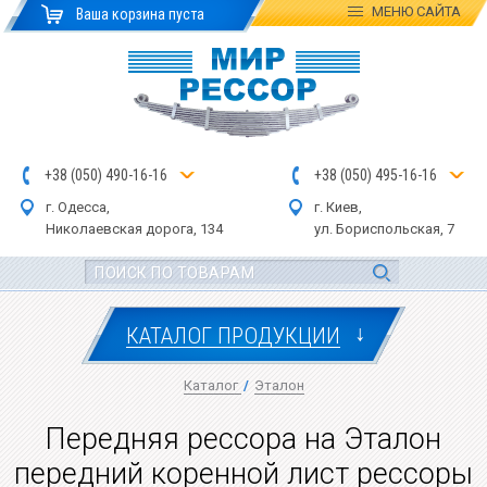
МЕНЮ
САЙТА
Ваша корзина пуста
+
3
8
(
0
5
0
)
4
90
-1
6-1
6
+
3
8
(
05
0
) 4
9
5-
16-1
6
г. Одесса,
г. Киев,
Николаевская дор
ога
, 134
ул.
Бориспольская, 7
↓
КАТАЛОГ ПРОДУКЦИИ
Каталог
/
Эталон
Передняя рессора на Эталон
передний коренной лист рессоры