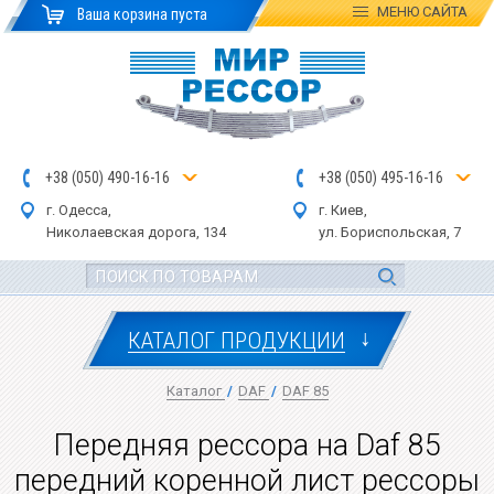
МЕНЮ
САЙТА
Ваша корзина пуста
+
3
8
(
0
5
0
)
4
90
-1
6-1
6
+
3
8
(
05
0
) 4
9
5-
16-1
6
г. Одесса,
г. Киев,
Николаевская дор
ога
, 134
ул.
Бориспольская, 7
↓
КАТАЛОГ ПРОДУКЦИИ
Каталог
/
DAF
/
DAF 85
Передняя рессора на Daf 85
передний коренной лист рессоры