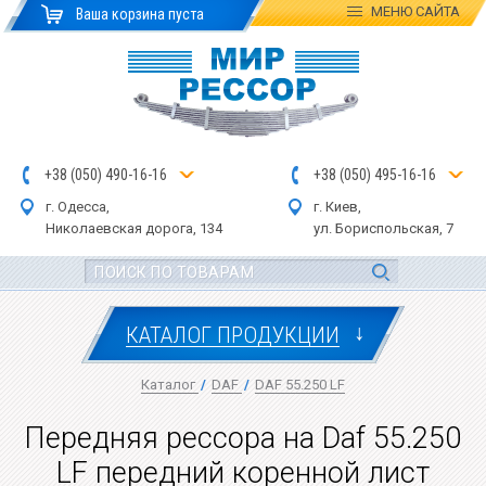
МЕНЮ
САЙТА
Ваша корзина пуста
+
3
8
(
0
5
0
)
4
90
-1
6-1
6
+
3
8
(
05
0
) 4
9
5-
16-1
6
г. Одесса,
г. Киев,
Николаевская дор
ога
, 134
ул.
Бориспольская, 7
↓
КАТАЛОГ ПРОДУКЦИИ
Каталог
/
DAF
/
DAF 55.250 LF
Передняя рессора на Daf 55.250
LF передний коренной лист